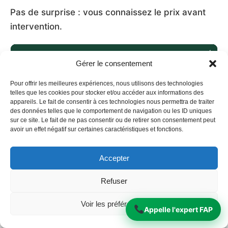
Pas de surprise : vous connaissez le prix avant
intervention.
FORMULE
CE QUI EST INCLUS
PRIX
DÉLAI
Gérer le consentement
Dépôt
Carter-
Nettoyage en
Pour offrir les meilleures expériences, nous utilisons des technologies
4
Cash
machine · Garanti
dès 99€
telles que les cookies pour stocker et/ou accéder aux informations des
heures
(centre
1 an
appareils. Le fait de consentir à ces technologies nous permettra de traiter
équipé)
des données telles que le comportement de navigation ou les ID uniques
sur ce site. Le fait de ne pas consentir ou de retirer son consentement peut
Service
avoir un effet négatif sur certaines caractéristiques et fonctions.
Nettoyage en
courrier
48-72
machine · Garanti
dès 199€
Carter-
heures
1 an · Port inclus
Cash
Accepter
Avec
Dépose/repose +
1
Refuser
garage
nettoyage +
~250-400€
journée
partenaire
diagnostic
Voir les préférences
Appelle l'expert FAP