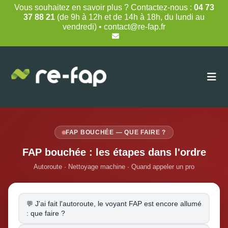
Skip
Vous souhaitez en savoir plus ? Contactez-nous :
04 73
to
37 88 21
(de 9h à 12h et de 14h à 18h, du lundi au
content
vendredi) • contact@re-fap.fr
FAP BOUCHÉE — QUE FAIRE ?
FAP bouchée : les étapes dans l'ordre
Autoroute · Nettoyage machine · Quand appeler un pro
J'ai fait l'autoroute, le voyant FAP est encore allumé
: que faire ?