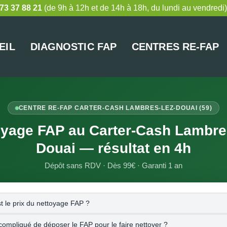
73 37 88 21
(de 9h à 12h et de 14h à 18h, du lundi au vendredi)
EIL
DIAGNOSTIC FAP
CENTRES RE-FAP
CENTRE RE-FAP CARTER-CASH LAMBRES-LEZ-DOUAI (59)
oyage FAP au Carter-Cash Lambres
Douai — résultat en 4h
Dépôt sans RDV · Dès 99€ · Garanti 1 an
t le prix du nettoyage FAP ?
compliqué de déposer le FAP pour le faire nettoyer ?