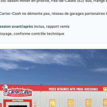
(59) bassin minier en priorité, Pas-de-Calais (62) sud, frange 
 Carter-Cash ne démonte pas, réseau de garages partenaires
ession avant/après
inclus, rapport remis
ttoyage, conforme contrôle technique