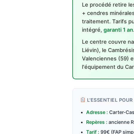
Le procédé retire l
+ cendres minérales
traitement. Tarifs 
intégré,
garanti 1 an
Le centre couvre na
Liévin), le Cambrési
Valenciennes (59) et 
l'équipement du Car
L'ESSENTIEL POUR
Adresse :
Carter-Cas
Repères :
ancienne RN
Tarif :
99€ (FAP simpl