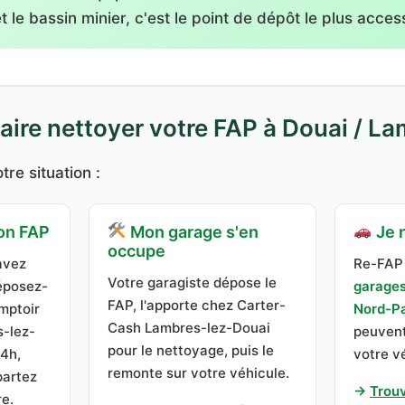
 le bassin minier, c'est le point de dépôt le plus access
re nettoyer votre FAP à Douai / La
tre situation :
on FAP
Mon garage s'en
Je n
occupe
avez
Re-FAP 
Votre garagiste dépose le
éposez-
garages
FAP, l'apporte chez Carter-
mptoir
Nord-Pa
Cash Lambres-lez-Douai
-lez-
peuvent
pour le nettoyage, puis le
 4h,
votre v
remonte sur votre véhicule.
partez
→
Trou
e.