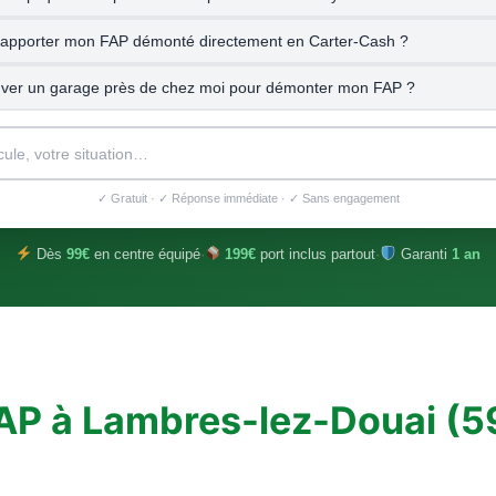
e apporter mon FAP démonté directement en Carter-Cash ?
uver un garage près de chez moi pour démonter mon FAP ?
✓ Gratuit · ✓ Réponse immédiate · ✓ Sans engagement
Dès
99€
en centre équipé
·
199€
port inclus partout
·
Garanti
1 an
AP à Lambres-lez-Douai (59