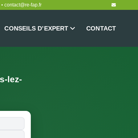
 • contact@re-fap.fr
CONSEILS D’EXPERT
CONTACT
-lez-