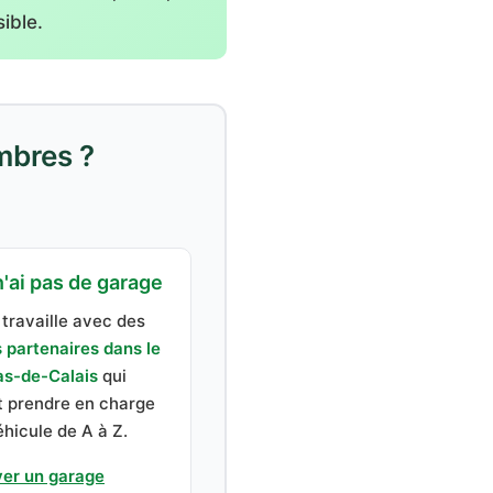
ible.
mbres ?
'ai pas de garage
travaille avec des
 partenaires dans le
s-de-Calais
qui
 prendre en charge
éhicule de A à Z.
ver un garage