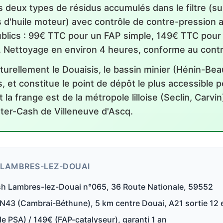
es deux types de résidus accumulés dans le filtre (
 d'huile moteur) avec contrôle de contre-pression 
publics : 99€ TTC pour un FAP simple, 149€ TTC pour
. Nettoyage en environ 4 heures, conforme au contr
turellement le Douaisis, le bassin minier (Hénin-Be
s, et constitue le point de dépôt le plus accessible p
la frange est de la métropole lilloise (Seclin, Carvin
ter-Cash de Villeneuve d'Ascq.
 LAMBRES-LEZ-DOUAI
h Lambres-lez-Douai n°065, 36 Route Nationale, 59552
43 (Cambrai-Béthune), 5 km centre Douai, A21 sortie 12 et
e PSA) / 149€ (FAP-catalyseur), garanti 1 an