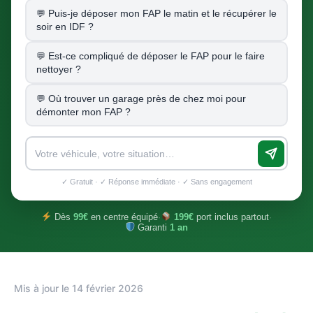
Puis-je déposer mon FAP le matin et le récupérer le
soir en IDF ?
Est-ce compliqué de déposer le FAP pour le faire
nettoyer ?
Où trouver un garage près de chez moi pour
démonter mon FAP ?
✓ Gratuit · ✓ Réponse immédiate · ✓ Sans engagement
Dès
99€
en centre équipé
·
199€
port inclus partout
·
Garanti
1 an
Mis à jour le 14 février 2026