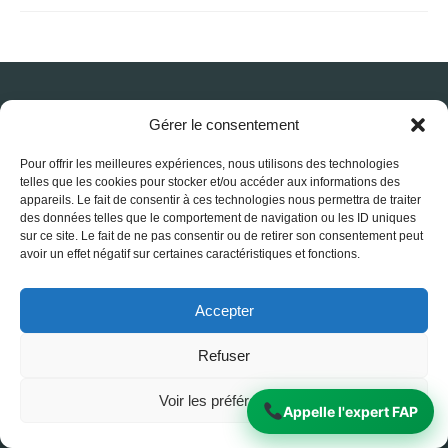
Gérer le consentement
Pour offrir les meilleures expériences, nous utilisons des technologies
RE-FAP
telles que les cookies pour stocker et/ou accéder aux informations des
appareils. Le fait de consentir à ces technologies nous permettra de traiter
Solutions professionnelles de nettoyage de
des données telles que le comportement de navigation ou les ID uniques
filtres à particules (FAP)
sur ce site. Le fait de ne pas consentir ou de retirer son consentement peut
SARL unipersonnelle au capital de 25
avoir un effet négatif sur certaines caractéristiques et fonctions.
000 €
RCS Clermont-Ferrand B 920 254 802
Accepter
SIRET : 920 254 802 00027
Refuser
TVA intracommunautaire : FR 43
920254802
Voir les préférences
Siège social : 13 Cours Sablon, 63000
Appelle l'expert FAP
Clermont-Ferrand