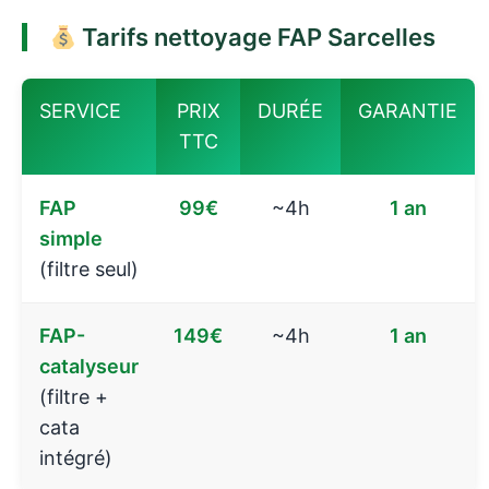
Tarifs nettoyage FAP Sarcelles
SERVICE
PRIX
DURÉE
GARANTIE
TTC
FAP
99€
~4h
1 an
simple
(filtre seul)
FAP-
149€
~4h
1 an
catalyseur
(filtre +
cata
intégré)