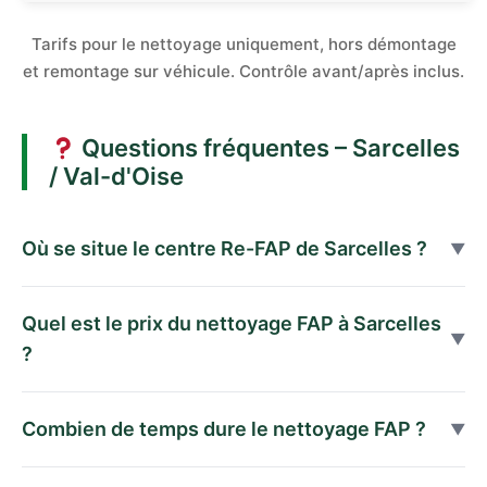
Tarifs pour le nettoyage uniquement, hors démontage
et remontage sur véhicule. Contrôle avant/après inclus.
Questions fréquentes – Sarcelles
/ Val-d'Oise
Où se situe le centre Re-FAP de Sarcelles ?
▼
Le centre Re-FAP de Sarcelles est situé chez Carter-
Quel est le prix du nettoyage FAP à Sarcelles
Cash, 2 Rue du Père Heude, 95200 Sarcelles. Il est
▼
?
facilement accessible depuis Villiers-le-Bel, Garges-
lès-Gonesse, Gonesse et tout le Val-d'Oise.
Le nettoyage FAP à Sarcelles coûte 99€ TTC pour un
Combien de temps dure le nettoyage FAP ?
▼
FAP simple et 149€ TTC pour un FAP-catalyseur,
garanti 1 an
. Ces tarifs concernent le nettoyage
Le nettoyage FAP dure environ 4 heures. Vous