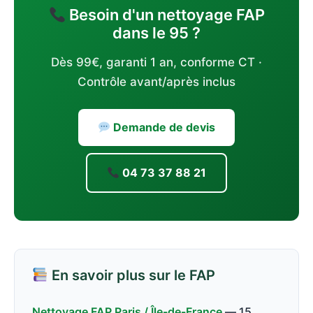
199€ en service courrier port inclus (retour sous 48-
filtre.
Besoin d'un nettoyage FAP
72h). Avec un garage partenaire incluant la dépose et
dans le 95 ?
repose, le forfait complet est de 250 à 400€. Le
nettoyage est garanti 1 an, contrôlé avant et après.
Dès 99€, garanti 1 an, conforme CT ·
Voir les tarifs détaillés
.
Contrôle avant/après inclus
Demande de devis
04 73 37 88 21
En savoir plus sur le FAP
Nettoyage FAP Paris / Île-de-France
— 15