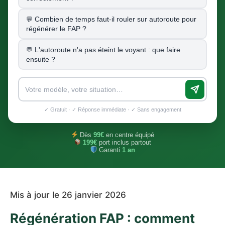
Combien de temps faut-il rouler sur autoroute pour
régénérer le FAP ?
L'autoroute n'a pas éteint le voyant : que faire
ensuite ?
✓ Gratuit · ✓ Réponse immédiate · ✓ Sans engagement
Dès
99€
en centre équipé
199€
port inclus partout
Garanti
1 an
Mis à jour le 26 janvier 2026
Régénération FAP : comment