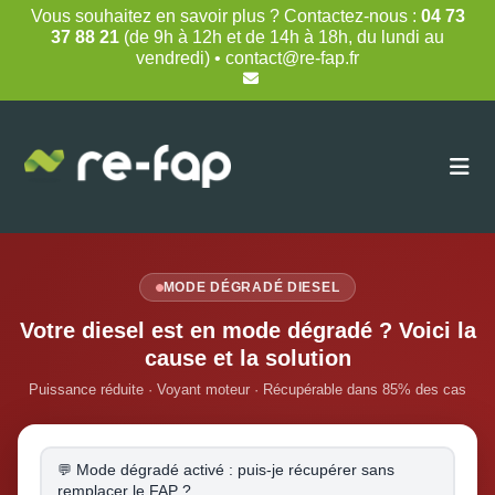
Skip
Vous souhaitez en savoir plus ? Contactez-nous :
04 73
to
37 88 21
(de 9h à 12h et de 14h à 18h, du lundi au
content
vendredi) • contact@re-fap.fr
MODE DÉGRADÉ DIESEL
Votre diesel est en mode dégradé ? Voici la
cause et la solution
Puissance réduite · Voyant moteur · Récupérable dans 85% des cas
Mode dégradé activé : puis-je récupérer sans
remplacer le FAP ?