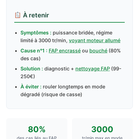
À retenir
Symptômes :
puissance bridée, régime
limité à 3000 tr/min,
voyant moteur allumé
Cause n°1 :
FAP encrassé
ou
bouché
(80%
des cas)
Solution :
diagnostic +
nettoyage FAP
(99-
250€)
À éviter :
rouler longtemps en mode
dégradé (risque de casse)
80%
3000
des cas liés au FAP
tr/min max en mode