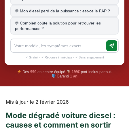
Mon diesel perd de la puissance : est-ce le FAP ?
Combien coûte la solution pour retrouver les
performances ?
✓ Gratuit · ✓ Réponse immédiate · ✓ Sans engagement
Dès
99€
en centre équipé
·
199€
port inclus partout
·
Garanti
1 an
Mis à jour le 2 février 2026
Mode dégradé voiture diesel :
causes et comment en sortir