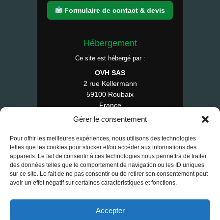
Formulaire de contact & devis
Hébergement
Ce site est hébergé par :
OVH SAS
2 rue Kellermann
59100 Roubaix
France
Tél : 1007
Gérer le consentement
Pour offrir les meilleures expériences, nous utilisons des technologies
telles que les cookies pour stocker et/ou accéder aux informations des
appareils. Le fait de consentir à ces technologies nous permettra de traiter
© 2025 RE-FAP — Tous droits réservés.
des données telles que le comportement de navigation ou les ID uniques
sur ce site. Le fait de ne pas consentir ou de retirer son consentement peut
Contact
•
Mentions légales
•
CGV
•
avoir un effet négatif sur certaines caractéristiques et fonctions.
RGPD
•
Cookies
Accepter