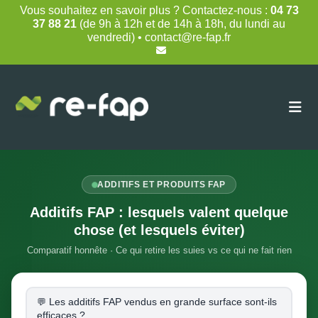
Skip
Vous souhaitez en savoir plus ? Contactez-nous :
04 73
to
37 88 21
(de 9h à 12h et de 14h à 18h, du lundi au
content
vendredi) • contact@re-fap.fr
ADDITIFS ET PRODUITS FAP
Additifs FAP : lesquels valent quelque
chose (et lesquels éviter)
Comparatif honnête · Ce qui retire les suies vs ce qui ne fait rien
Les additifs FAP vendus en grande surface sont-ils
efficaces ?