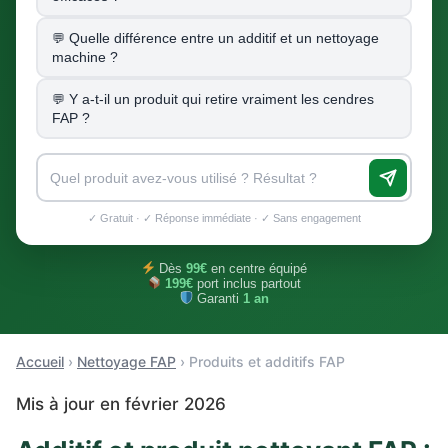
Quelle différence entre un additif et un nettoyage
machine ?
Y a-t-il un produit qui retire vraiment les cendres
FAP ?
✓ Gratuit · ✓ Réponse immédiate · ✓ Sans engagement
Dès
99€
en centre équipé
199€
port inclus partout
Garanti
1 an
Accueil
›
Nettoyage FAP
› Produits et additifs FAP
Mis à jour en février 2026