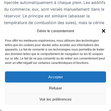
injectée automatiquement à chaque plein. Les additifs
du commerce, eux, sont versés manuellement dans le
réservoir. Le principe est similaire (abaisser la
température de combustion des suies), mais la cérine
est dosée de manière plus précise.
Gérer le consentement
Pour offrir les meilleures expériences, nous utilisons des technologies
telles que les cookies pour stocker et/ou accéder aux informations des
Mon FAP est encrassé à 80% : additif ou
appareils. Le fait de consentir à ces technologies nous permettra de traiter
nettoyage pro ?
des données telles que le comportement de navigation ou les ID uniques
sur ce site. Le fait de ne pas consentir ou de retirer son consentement peut
avoir un effet négatif sur certaines caractéristiques et fonctions.
À 80% de charge, un additif a très peu de chances
d'être suffisant. Le colmatage inclut probablement une
Accepter
part importante de cendres sur lesquelles l'additif n'a
aucun effet. Un
nettoyage professionnel en machine
Refuser
(dès 99€) est recommandé à ce stade pour éviter que
le FAP ne se détériore davantage.
Voir les préférences
Combien coûte le nettoyage FAP chez Re-FAP ?