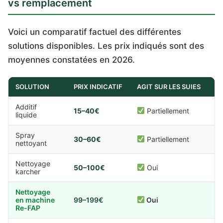
vs remplacement
Voici un comparatif factuel des différentes
solutions disponibles. Les prix indiqués sont des
moyennes constatées en 2026.
SOLUTION
PRIX INDICATIF
AGIT SUR LES SUIES
AG
Additif
15–40€
Partiellement
liquide
Spray
30–60€
Partiellement
nettoyant
Nettoyage
50–100€
Oui
karcher
Nettoyage
en machine
99–199€
Oui
Re-FAP