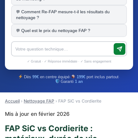
Comment Re-FAP mesure-t-il les résultats du
nettoyage ?
Quel est le prix du nettoyage FAP ?
✓ Gratuit · ✓ Réponse immédiate · ✓ Sans engagement
Dès
99€
en centre équipé
·
199€
port inclus partout
·
Garanti
1 an
Accueil
›
Nettoyage FAP
› FAP SiC vs Cordierite
Mis à jour en février 2026
FAP SiC vs Cordierite :