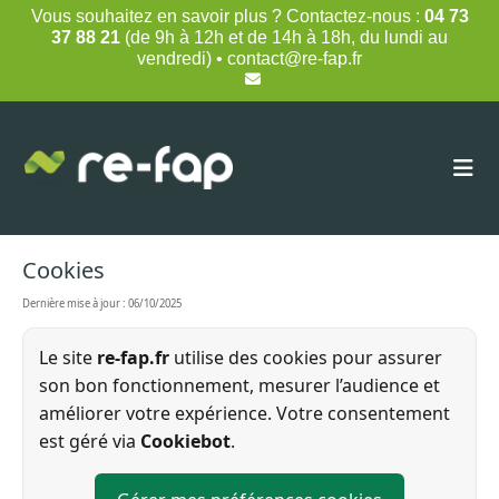
Skip
Vous souhaitez en savoir plus ? Contactez-nous :
04 73
to
37 88 21
(de 9h à 12h et de 14h à 18h, du lundi au
content
vendredi) • contact@re-fap.fr
Cookies
Dernière mise à jour :
06/10/2025
Le site
re-fap.fr
utilise des cookies pour assurer
son bon fonctionnement, mesurer l’audience et
améliorer votre expérience. Votre consentement
est géré via
Cookiebot
.