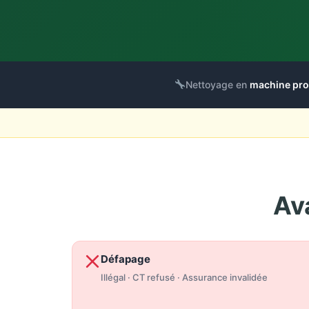
Nettoyage en
machine pr
Av
Défapage
Illégal · CT refusé · Assurance invalidée