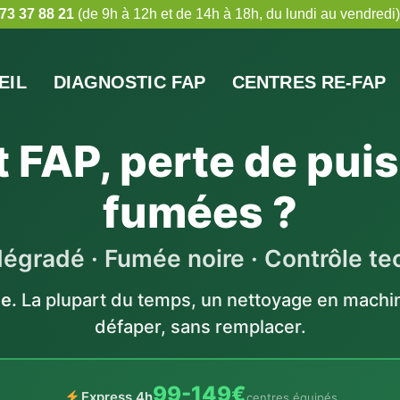
73 37 88 21
(de 9h à 12h et de 14h à 18h, du lundi au vendredi)
EIL
DIAGNOSTIC FAP
CENTRES RE-FAP
 FAP, perte de pui
fumées ?
égradé · Fumée noire · Contrôle te
e.
La plupart du temps, un nettoyage en machine
défaper, sans remplacer.
99-149€
Express 4h
centres équipés