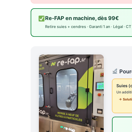
Re-FAP en machine, dès 99€
Retire suies + cendres · Garanti 1 an · Légal · C
Pourq
Suies (
Un additi
→ Solut