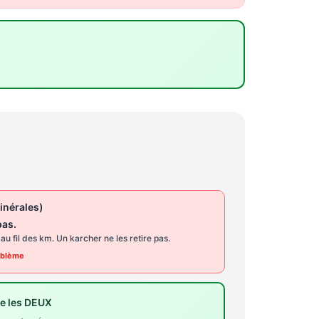
inérales)
pas.
u fil des km. Un karcher ne les retire pas.
oblème
re les DEUX