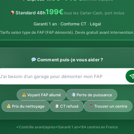
199€
Standard 48h
tous les Carter-Cash, port inclus
Garanti 1 an · Conforme CT · Légal
Tarifs selon type de FAP (FAP démonté). Devis gratuit avant intervention
Comment puis-je vous aider ?
Voyant FAP allumé
Perte de puissance
Prix du nettoyage
CT refusé
Trouver un centre
Contrôle avant/après
Garanti 1 an
94 centres en France