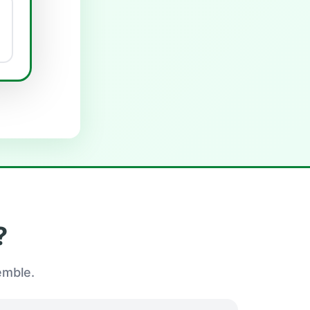
?
emble.