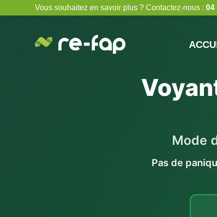
Skip
Vous souhaitez en savoir plus ? Contactez-nous :
04 
to
content
ACCU
Voyant
Mode d
Pas de paniqu