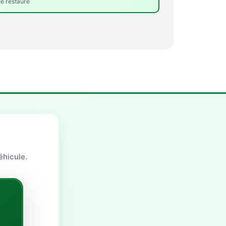
ne restauré
éhicule.