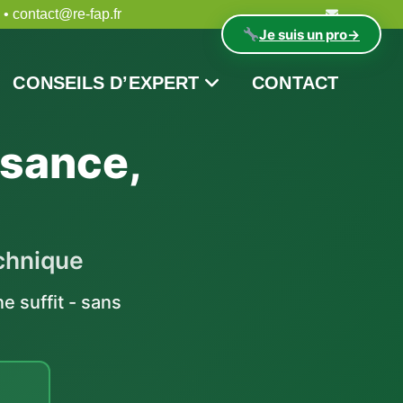
 • contact@re-fap.fr
Je suis un pro
→
CONSEILS D’EXPERT
CONTACT
ssance,
chnique
 suffit - sans