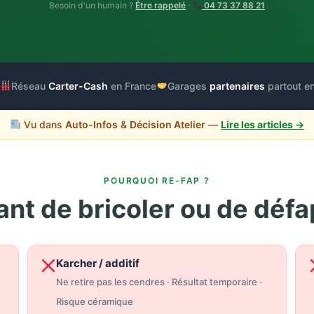
Besoin d'un humain ?
Être rappelé
·
04 73 37 88 21
o
Réseau
Carter-Cash
en France
Garages
partenaires
partout e
Vu dans
Auto-Infos
&
Décision Atelier
—
Lire les articles →
POURQUOI RE-FAP ?
ant de bricoler ou de défa
Karcher / additif
Ne retire pas les cendres · Résultat temporaire ·
Risque céramique