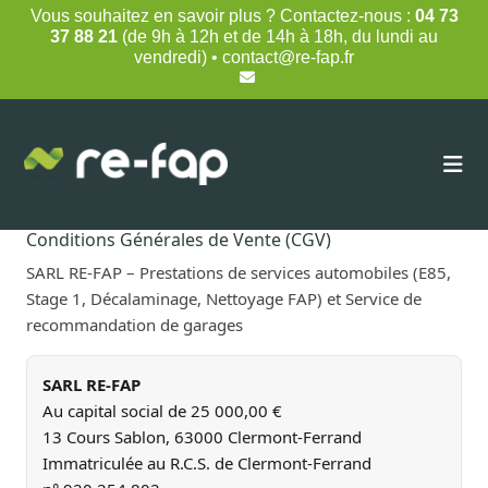
Skip
Vous souhaitez en savoir plus ? Contactez-nous :
04 73
to
37 88 21
(de 9h à 12h et de 14h à 18h, du lundi au
content
vendredi) • contact@re-fap.fr
Conditions Générales de Vente (CGV)
SARL RE-FAP – Prestations de services automobiles (E85,
Stage 1, Décalaminage, Nettoyage FAP) et Service de
recommandation de garages
SARL RE-FAP
Au capital social de 25 000,00 €
13 Cours Sablon, 63000 Clermont-Ferrand
Immatriculée au R.C.S. de Clermont-Ferrand