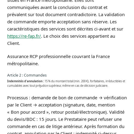
situés en France métropolitaine. Elles sont
communiquées avant la conclusion du contrat et
prévalent sur tout document contradictoire. La validation
de commande emporte acceptation sans réserve. Les
caractéristiques des services sont décrites ci-avant et sur
https://re-fap.fr/
. Le choix des services appartient au
Client.
Assurance RCP professionnelle couvrant la France
métropolitaine.
Article 2 : Commandes
Indemnités d'annulation :
15 % du montant total (min. 200 €), forfaitaires, irréductibles et
cumulables avec tout préjudice supérieur, même en cas de décision judiciaire.
Processus : demande de bon de commande → vérification
par le Client → acceptation (signature, date, mention
« Bon pour accord », retour postal/électronique). Validité
du devis/BDC : 15 jours. Le Prestataire peut refuser une
commande en cas de litige antérieur. Après formation du
contrat, annulation par le Client : indemnité ci-dessus.