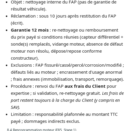
Objet : nettoyage interne du FAP (pas de garantie de
résultat véhicule).
Réclamation : sous 10 jours après restitution du FAP
(écrit).
Garantie 12 mois
: re-nettoyage ou remboursement
du prix payé si conditions réunies (capteur différentiel +
sonde(s) remplacés, vidange moteur, absence de défaut
moteur non résolu, dépose/repose conforme
constructeur).
Exclusions : FAP fissuré/cassé/percé/corrosion/modifié ;
défauts liés au moteur ; encrassement d'usage anormal
; frais annexes (immobilisation, transport, remorquage).
Procédure : renvoi du FAP
aux frais du Client
pour
expertise ; si validation, re-nettoyage gratuit.
Les frais de
port restent toujours à la charge du Client (y compris en
SAV).
Limitation : responsabilité plafonnée au montant TTC
payé ; dommages indirects exclus.
8.4 Reprogrammation moteur (E85, Stage 1)