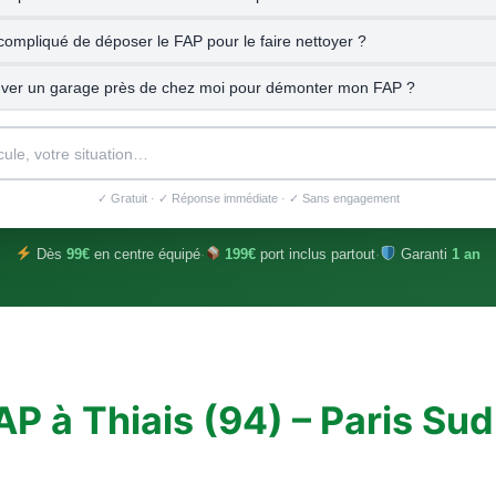
compliqué de déposer le FAP pour le faire nettoyer ?
uver un garage près de chez moi pour démonter mon FAP ?
✓ Gratuit · ✓ Réponse immédiate · ✓ Sans engagement
Dès
99€
en centre équipé
·
199€
port inclus partout
·
Garanti
1 an
P à Thiais (94) – Paris Sud