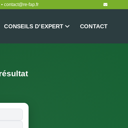
 • contact@re-fap.fr
CONSEILS D’EXPERT
CONTACT
ésultat