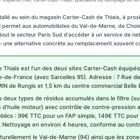
tallé au sein du magasin Carter-Cash de Thiais, à prox
Il permet aux automobilistes du Val-de-Marne, de Choisy
e tout le secteur Paris Sud d'accéder à un service de net
— une alternative concrète au remplacement souvent c
 Thiais est l'un des deux sites Carter-Cash équipé
e-de-France (avec Sarcelles 95). Adresse : 7 Rue d
MIN de Rungis et 1,5 km du centre commercial Belle 
es deux types de résidus accumulés dans le filtre (
 d'huile moteur) avec contrôle de contre-pression 
publics : 99€ TTC pour un FAP simple, 149€ TTC pour
. Nettoyage en environ 4 heures, conforme au contr
turellement le Val-de-Marne (94) ainsi que les zones