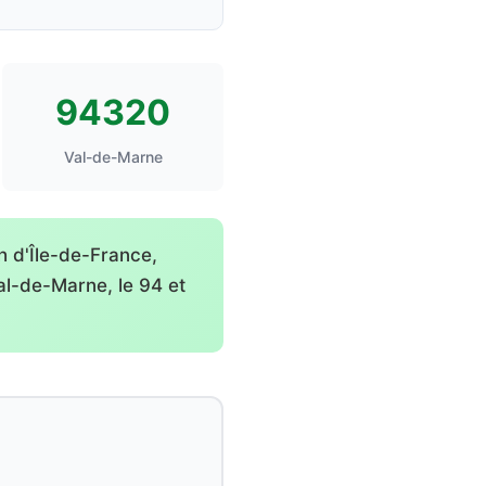
94320
Val-de-Marne
 d'Île-de-France,
Val-de-Marne, le 94 et