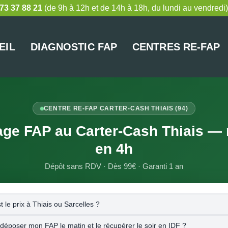
73 37 88 21
(de 9h à 12h et de 14h à 18h, du lundi au vendredi)
EIL
DIAGNOSTIC FAP
CENTRES RE-FAP
CENTRE RE-FAP CARTER-CASH THIAIS (94)
age FAP au Carter-Cash Thiais — r
en 4h
Dépôt sans RDV · Dès 99€ · Garanti 1 an
t le prix à Thiais ou Sarcelles ?
 déposer mon FAP le matin et le récupérer le soir en IDF ?