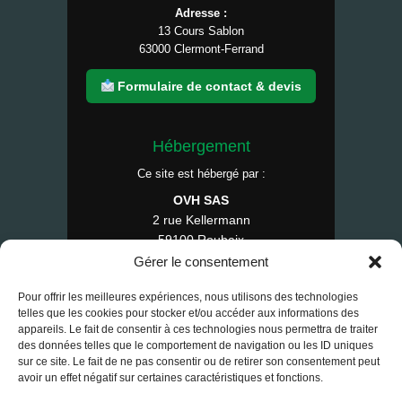
Adresse :
13 Cours Sablon
63000 Clermont-Ferrand
Formulaire de contact & devis
Hébergement
Ce site est hébergé par :
OVH SAS
2 rue Kellermann
59100 Roubaix
France
Gérer le consentement
Tél : 1007
Pour offrir les meilleures expériences, nous utilisons des technologies
telles que les cookies pour stocker et/ou accéder aux informations des
appareils. Le fait de consentir à ces technologies nous permettra de traiter
des données telles que le comportement de navigation ou les ID uniques
© 2025 RE-FAP — Tous droits réservés.
sur ce site. Le fait de ne pas consentir ou de retirer son consentement peut
avoir un effet négatif sur certaines caractéristiques et fonctions.
Contact
•
Mentions légales
•
CGV
•