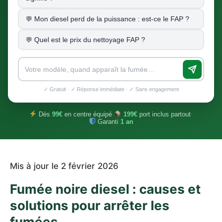
Mon diesel perd de la puissance : est-ce le FAP ?
Quel est le prix du nettoyage FAP ?
✓ Gratuit · ✓ Réponse immédiate · ✓ Sans engagement
Dès
99€
en centre équipé
·
199€
port inclus partout
·
Garanti
1 an
Mis à jour le 2 février 2026
Fumée noire diesel : causes et
solutions pour arrêter les
fumées