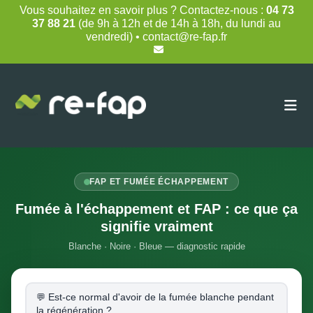
Skip
Vous souhaitez en savoir plus ? Contactez-nous :
04 73
to
37 88 21
(de 9h à 12h et de 14h à 18h, du lundi au
content
vendredi) • contact@re-fap.fr
FAP ET FUMÉE ÉCHAPPEMENT
Fumée à l'échappement et FAP : ce que ça
signifie vraiment
Blanche · Noire · Bleue — diagnostic rapide
Est-ce normal d'avoir de la fumée blanche pendant
la régénération ?