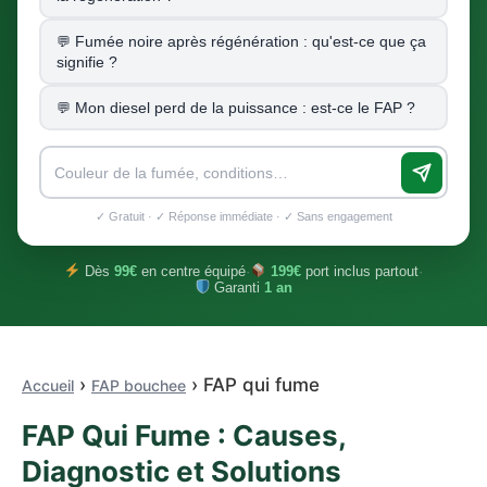
Fumée noire après régénération : qu'est-ce que ça
signifie ?
Mon diesel perd de la puissance : est-ce le FAP ?
✓ Gratuit · ✓ Réponse immédiate · ✓ Sans engagement
Dès
99€
en centre équipé
·
199€
port inclus partout
·
Garanti
1 an
›
› FAP qui fume
Accueil
FAP bouchee
FAP Qui Fume : Causes,
Diagnostic et Solutions