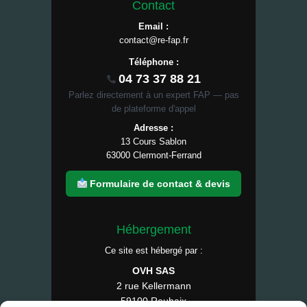
Contact
Email :
contact@re-fap.fr
Téléphone :
04 73 37 88 21
Parlez directement à un expert FAP — pas
de plateforme d'appel
Adresse :
13 Cours Sablon
63000 Clermont-Ferrand
Formulaire de contact & devis
Hébergement
Ce site est hébergé par :
OVH SAS
2 rue Kellermann
59100 Roubaix