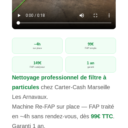
~4h
99€
sur place
FAP simple
149€
1 an
FAP-catalyseur
garanti
Nettoyage professionnel de filtre à
particules
chez Carter-Cash Marseille
Les Arnavaux.
Machine Re-FAP sur place — FAP traité
en ~4h sans rendez-vous, dès
99€ TTC
.
Garanti 1 an.