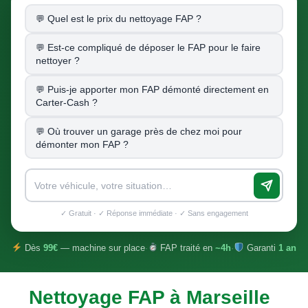
Quel est le prix du nettoyage FAP ?
Est-ce compliqué de déposer le FAP pour le faire
nettoyer ?
Puis-je apporter mon FAP démonté directement en
Carter-Cash ?
Où trouver un garage près de chez moi pour
démonter mon FAP ?
✓ Gratuit · ✓ Réponse immédiate · ✓ Sans engagement
Dès
99€
— machine sur place
·
FAP traité en
~4h
·
Garanti
1 an
Nettoyage FAP à Marseille