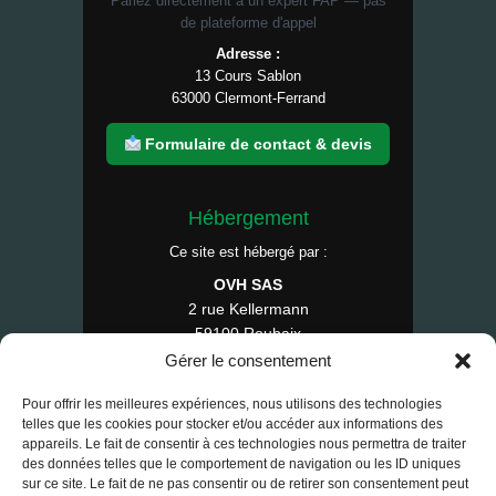
Parlez directement à un expert FAP — pas
de plateforme d'appel
Adresse :
13 Cours Sablon
63000 Clermont-Ferrand
Formulaire de contact & devis
Hébergement
Ce site est hébergé par :
OVH SAS
2 rue Kellermann
59100 Roubaix
France
Gérer le consentement
Tél : 1007
Pour offrir les meilleures expériences, nous utilisons des technologies
telles que les cookies pour stocker et/ou accéder aux informations des
appareils. Le fait de consentir à ces technologies nous permettra de traiter
des données telles que le comportement de navigation ou les ID uniques
© 2025 RE-FAP — Tous droits réservés.
sur ce site. Le fait de ne pas consentir ou de retirer son consentement peut