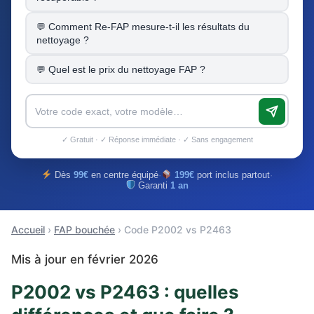
Comment Re-FAP mesure-t-il les résultats du
nettoyage ?
Quel est le prix du nettoyage FAP ?
✓ Gratuit · ✓ Réponse immédiate · ✓ Sans engagement
Dès
99€
en centre équipé
·
199€
port inclus partout
·
Garanti
1 an
Accueil
›
FAP bouchée
› Code P2002 vs P2463
Mis à jour en février 2026
P2002 vs P2463 : quelles