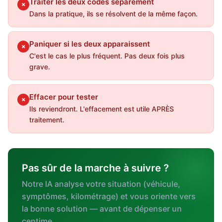
Traiter les deux codes séparément
✗
Dans la pratique, ils se résolvent de la même façon.
Paniquer si les deux apparaissent
✗
C'est le cas le plus fréquent. Pas deux fois plus
grave.
Effacer pour tester
✗
Ils reviendront. L'effacement est utile APRÈS
traitement.
Pas sûr de la marche à suivre ?
Notre IA analyse votre situation (véhicule,
symptômes, kilométrage) et vous oriente vers
la bonne solution — avant de dépenser un
centime.