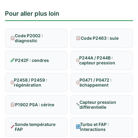
Pour aller plus loin
Code P2002 :
Code P2463 : suie
diagnostic
P244A / P244B :
P242F : cendres
capteur pression
P2458 / P2459 :
P0471 / P0472 :
régénération
échappement
Capteur pression
P1902 PSA : cérine
différentielle
Sonde température
Turbo et FAP :
FAP
interactions