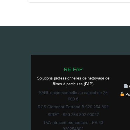
RE-FAP
Solutions professionnelles de nettoyage de
filtres à particules (FAP)
SARL unipersonnelle au capital de 25
Po
000 €
RCS Clermont-Ferrand B 920 254 802
SIRET : 920 254 802 00027
TVA intracommunautaire : FR 43
920254802