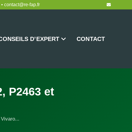
 • contact@re-fap.fr
CONSEILS D’EXPERT
CONTACT
, P2463 et
Vivaro...