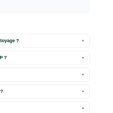
ttoyage ?
P ?
 ?