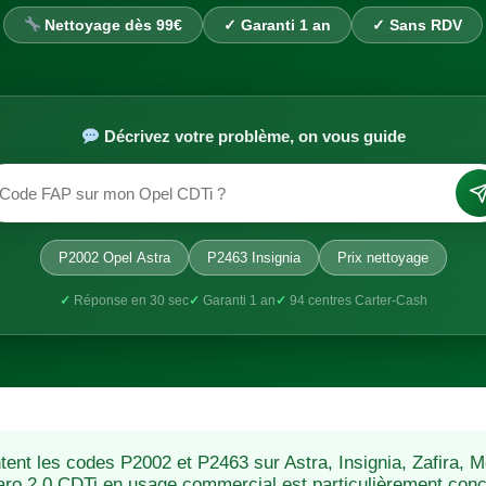
Nettoyage dès 99€
✓ Garanti 1 an
✓ Sans RDV
Décrivez votre problème, on vous guide
P2002 Opel Astra
P2463 Insignia
Prix nettoyage
✓
Réponse en 30 sec
✓
Garanti 1 an
✓
94 centres Carter-Cash
tent les codes P2002 et P2463 sur Astra, Insignia, Zafira, 
aro 2.0 CDTi en usage commercial est particulièrement conc