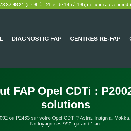
73 37 88 21
(de 9h à 12h et de 14h à 18h, du lundi au vendredi)
L
DIAGNOSTIC FAP
CENTRES RE-FAP
ut FAP Opel CDTi : P2002
solutions
02 ou P2463 sur votre Opel CDTi ? Astra, Insignia, Mokka, 
Nettoyage dès 99€, garanti 1 an.