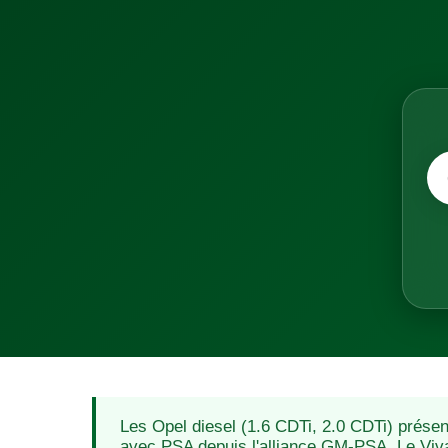
Les Opel diesel (1.6 CDTi, 2.0 CDTi) présen
avec PSA depuis l'alliance GM-PSA. Le Viv