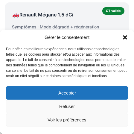
CT validé
Renault Mégane 1.5 dCi
Symptômes :
Mode dégradé + régénération
impossible.
Gérer le consentement
Envisagé :
Additif FAP acheté en grande surface.
Pour offrir les meilleures expériences, nous utilisons des technologies
telles que les cookies pour stocker et/ou accéder aux informations des
L'additif n'avait pas suffi (cendres accumulées)
appareils. Le fait de consentir à ces technologies nous permettra de traiter
Nettoyage en machine : résultat immédiat
des données telles que le comportement de navigation ou les ID uniques
sur ce site. Le fait de ne pas consentir ou de retirer son consentement peut
Contrôle technique validé
avoir un effet négatif sur certaines caractéristiques et fonctions.
Accepter
FAP d'origine conservé
Refuser
BMW 320d
Symptômes :
Fumées noires intermittentes + défaut
Voir les préférences
antipollution.
Envisagé :
FAP de remplacement sur internet (~400€).