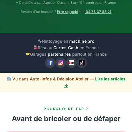
Contrôle avant/après
Garanti 1 an
94 centres en France
Besoin d'un humain ?
Être rappelé
·
04 73 37 88 21
Nettoyage en
machine pro
Réseau
Carter-Cash
en France
Garages
partenaires
partout en France
Vu dans
Auto-Infos
&
Décision Atelier
—
Lire les articles
→
POURQUOI RE-FAP ?
Avant de bricoler ou de défaper