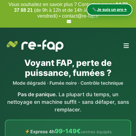
Skip
Vous souhaitez en savoir plus ? Contactez-nous :
04 73
to
Je suis un pro
→
37 88 21
(de 9h à 12h et de 14h à 18h, du lundi au
content
vendredi) • contact@re-fap.fr
Voyant FAP, perte de
puissance, fumées ?
Mode dégradé · Fumée noire · Contrôle technique
Pas de panique.
La plupart du temps, un
nettoyage en machine suffit - sans défaper, sans
remplacer.
99-149€
Express 4h
centres équipés