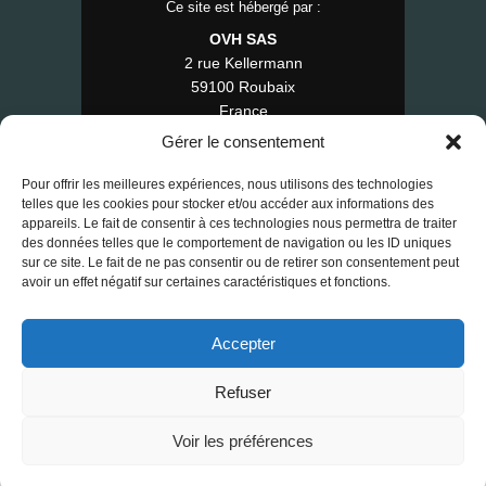
Ce site est hébergé par :
OVH SAS
2 rue Kellermann
59100 Roubaix
France
Tél : 1007
Gérer le consentement
Pour offrir les meilleures expériences, nous utilisons des technologies
telles que les cookies pour stocker et/ou accéder aux informations des
appareils. Le fait de consentir à ces technologies nous permettra de traiter
© 2025 RE-FAP — Tous droits réservés.
des données telles que le comportement de navigation ou les ID uniques
sur ce site. Le fait de ne pas consentir ou de retirer son consentement peut
Contact
•
Mentions légales
•
CGV
•
avoir un effet négatif sur certaines caractéristiques et fonctions.
RGPD
•
Cookies
Accepter
Refuser
Voir les préférences
Données personnelles & assistant vocal