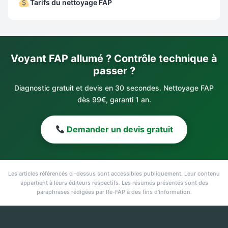
Tarifs du nettoyage FAP
Voyant FAP allumé ? Contrôle technique à
passer ?
Diagnostic gratuit et devis en 30 secondes. Nettoyage FAP
dès 99€, garanti 1 an.
Demander un devis gratuit
Les articles référencés ci-dessus sont accessibles publiquement. Leur contenu
appartient à leurs éditeurs respectifs. Les résumés présentés sont des
paraphrases rédigées par Re-FAP à des fins d'information.