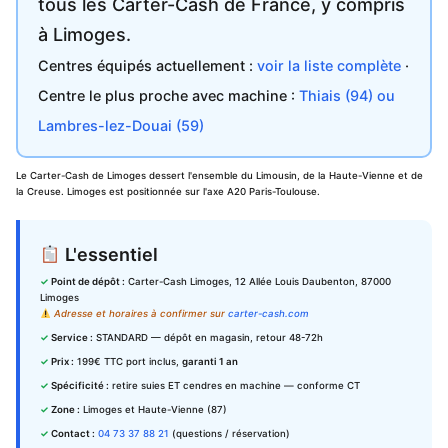
tous les Carter-Cash de France, y compris
à Limoges.
Centres équipés actuellement :
voir la liste complète
·
Centre le plus proche avec machine :
Thiais (94) ou
Lambres-lez-Douai (59)
Le Carter-Cash de Limoges dessert l'ensemble du Limousin, de la Haute-Vienne et de
la Creuse. Limoges est positionnée sur l'axe A20 Paris-Toulouse.
L'essentiel
Point de dépôt :
Carter-Cash Limoges, 12 Allée Louis Daubenton, 87000
Limoges
Adresse et horaires à confirmer sur
carter-cash.com
Service :
STANDARD — dépôt en magasin, retour 48-72h
Prix :
199€ TTC port inclus,
garanti 1 an
Spécificité :
retire suies ET cendres en machine — conforme CT
Zone :
Limoges et Haute-Vienne (87)
Contact :
04 73 37 88 21
(questions / réservation)