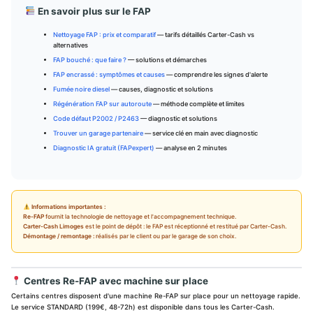
En savoir plus sur le FAP
Nettoyage FAP : prix et comparatif
— tarifs détaillés Carter-Cash vs
alternatives
FAP bouché : que faire ?
— solutions et démarches
FAP encrassé : symptômes et causes
— comprendre les signes d'alerte
Fumée noire diesel
— causes, diagnostic et solutions
Régénération FAP sur autoroute
— méthode complète et limites
Code défaut P2002 / P2463
— diagnostic et solutions
Trouver un garage partenaire
— service clé en main avec diagnostic
Diagnostic IA gratuit (FAPexpert)
— analyse en 2 minutes
Informations importantes :
Re-FAP
fournit la technologie de nettoyage et l'accompagnement technique.
Carter-Cash Limoges
est le point de dépôt : le FAP est réceptionné et restitué par Carter-Cash.
Démontage / remontage :
réalisés par le client ou par le garage de son choix.
Centres Re-FAP avec machine sur place
Certains centres disposent d'une machine Re-FAP sur place pour un nettoyage rapide.
Le service STANDARD (199€, 48-72h) est disponible dans tous les Carter-Cash.