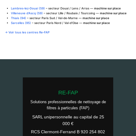
Lambres-lez-Douai (59)
– secteur Douai / Lens / Arras —
machine sur place
Villeneuve d'Ascq (59)
– secteur Lille / Roubaix / Tourcoing —
machine sur place
Thiais (94)
– secteur Paris Sud / Val-de-Marne —
machine sur place
Sarcelles (95)
– secteur Paris Nord / Val-d'Oise —
machine sur place
→ Voir tous les centres Re-FAP
RE-FAP
Solutions professionnelles de nettoyage de
filtres à particules (FAP)
SARL unipersonnelle au capital de 25
000 €
RCS Clermont-Ferrand B 920 254 802