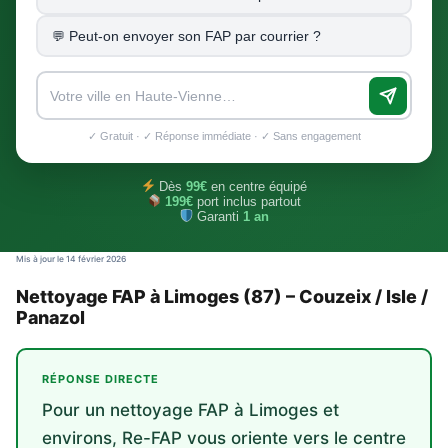
Peut-on envoyer son FAP par courrier ?
✓ Gratuit · ✓ Réponse immédiate · ✓ Sans engagement
Dès
99€
en centre équipé
199€
port inclus partout
Garanti
1 an
Mis à jour le 14 février 2026
Nettoyage FAP à Limoges (87) – Couzeix / Isle /
Panazol
RÉPONSE DIRECTE
Pour un nettoyage FAP à Limoges et
environs, Re-FAP vous oriente vers le centre