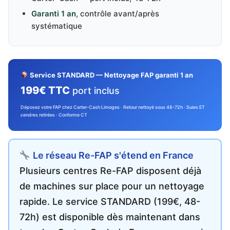
Garanti 1 an
, contrôle avant/après
systématique
Service STANDARD — Nettoyage FAP garanti 1 an
199€ TTC
port inclus
Déposez votre FAP chez Carter-Cash Limoges · Retour nettoyé sous 48-72h · Suies ET
cendres retirées · Conforme CT
Le réseau Re-FAP s'étend en France
Plusieurs centres Re-FAP disposent déjà
de machines sur place pour un nettoyage
rapide. Le service STANDARD (199€, 48-
72h) est disponible dès maintenant dans