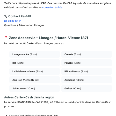
Tarifs hors dépose/repose du FAP. Des centres Re-FAP équipés de machines sur place
existent dans d'autres villes —
consulter la liste
.
Contact Re-FAP
04 73 37 88 21
Questions / Réservation Limoges
Zone desservie – Limoges / Haute-Vienne (87)
Le point de dépôt
Carter-Cash Limoges
couvre :
Limoges centre
(3 km)
Couzeix
(6 km)
Isle
(5 km)
Panazol
(5 km)
Le Palais-sur-Vienne
(4 km)
Rilhac-Rancon
(8 km)
Aixe-sur-Vienne
(12 km)
Ambazac
(18 km)
Saint-Junien
(30 km)
Guéret
(90 km)
Autres Carter-Cash dans la région
Le service STANDARD Re-FAP (199€, 48-72h) est aussi disponible dans les Carter-Cash
proches :
Carter-Cash Brive-la-Gaillarde — 90 km