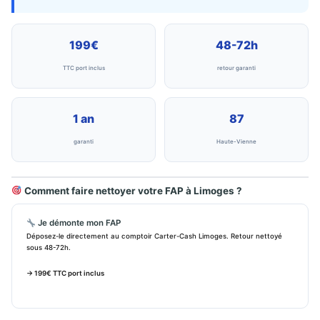
199€
48-72h
TTC port inclus
retour garanti
1 an
87
garanti
Haute-Vienne
Comment faire nettoyer votre FAP à Limoges ?
Je démonte mon FAP
Déposez-le directement au comptoir Carter-Cash Limoges. Retour nettoyé
sous 48-72h.
→ 199€ TTC port inclus