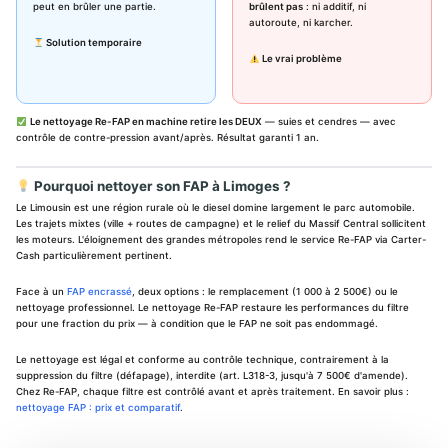
peut en brûler une partie.
brûlent pas
: ni additif, ni
autoroute, ni karcher.
Solution temporaire
Le vrai problème
Le nettoyage Re-FAP en machine retire les DEUX
— suies et cendres — avec
contrôle de contre-pression avant/après. Résultat garanti 1 an.
Pourquoi nettoyer son FAP à Limoges ?
Le Limousin est une région rurale où le diesel domine largement le parc automobile.
Les trajets mixtes (ville + routes de campagne) et le relief du Massif Central sollicitent
les moteurs. L'éloignement des grandes métropoles rend le service Re-FAP via Carter-
Cash particulièrement pertinent.
Face à un
FAP encrassé
, deux options : le remplacement (1 000 à 2 500€) ou le
nettoyage professionnel. Le nettoyage Re-FAP restaure les performances du filtre
pour une fraction du prix — à condition que le FAP ne soit pas endommagé.
Le nettoyage est légal et conforme au contrôle technique, contrairement à la
suppression du filtre (défapage), interdite (art. L318-3, jusqu'à 7 500€ d'amende).
Chez Re-FAP, chaque filtre est contrôlé avant et après traitement. En savoir plus :
nettoyage FAP : prix et comparatif
.