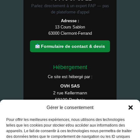
Parlez directement à un expert FAP — pas
de plateforme d'appel
Adresse :
13 Cours Sablon
63000 Clermont-Ferrand
Formulaire de contact & devis
Hébergement
Ce site est hébergé par :
OVH SAS
2 rue Kellermann
59100 Roubaix
France
Gérer le consentement
Tél : 1007
Pour offrir les meilleures expériences, nous utilisons des technologies
telles que les cookies pour stocker et/ou accéder aux informations des
appareils. Le fait de consentir à ces technologies nous permettra de traiter
des données telles que le comportement de navigation ou les ID uniques