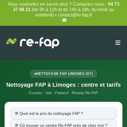
Skip
Vous souhaitez en savoir plus ? Contactez-nous :
04 73
to
37 88 21
(de 9h à 12h et de 14h à 18h, du lundi au
content
vendredi) • contact@re-fap.fr
NETTOYAGE FAP LIMOGES (87)
Nettoyage FAP à Limoges : centre et tarifs
Couzeix · Isle · Panazol · Réseau Re-FAP
Quel est le prix du nettoyage FAP ?
Où trouver un centre Re-FAP près de chez moi ?