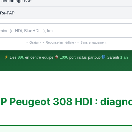
 démontage FAP
 Re-FAP
✓ Gratuit · ✓ Réponse immédiate · ✓ Sans engagement
Dès
99€
en centre équipé
·
199€
port inclus partout
·
Garanti
1 an
P Peugeot 308 HDI : diagno