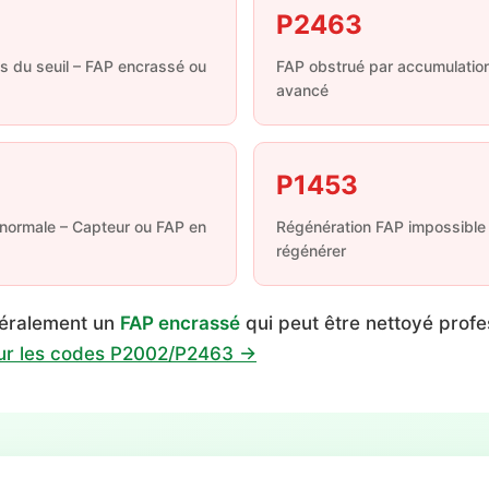
P2463
s du seuil – FAP encrassé ou
FAP obstrué par accumulatio
avancé
P1453
 anormale – Capteur ou FAP en
Régénération FAP impossible 
régénérer
néralement un
FAP encrassé
qui peut être nettoyé prof
sur les codes P2002/P2463 →