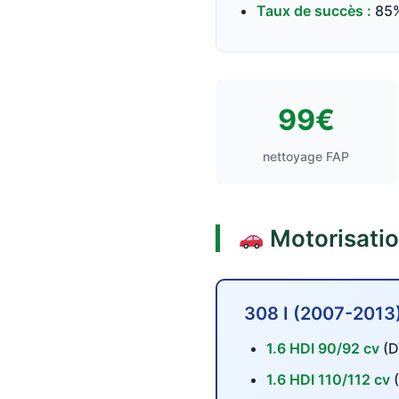
Taux de succès :
85%
99€
nettoyage FAP
Motorisati
308 I (2007-2013
1.6 HDI 90/92 cv
(D
1.6 HDI 110/112 cv
(