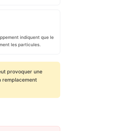
appement indiquent que le
ment les particules.
eut provoquer une
 un remplacement