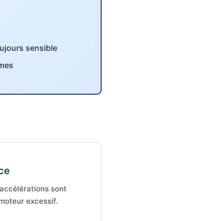
ujours sensible
èmes
ce
 accélérations sont
 moteur excessif.