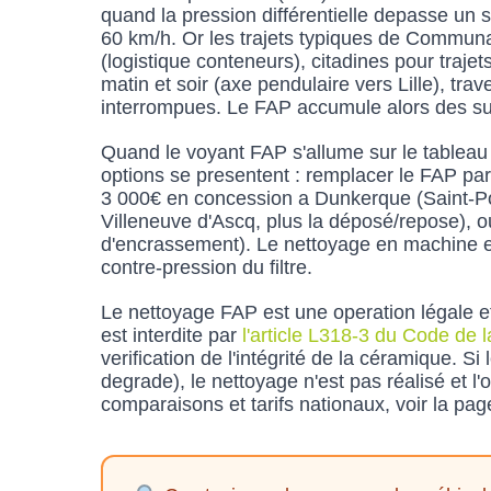
quand la pression différentielle depasse un
60 km/h. Or les trajets typiques de Communaut
(logistique conteneurs), citadines pour traje
matin et soir (axe pendulaire vers Lille), t
interrompues. Le FAP accumule alors des suie
Quand le voyant FAP s'allume sur le tableau
options se presentent : remplacer le FAP par
3 000€ en concession a Dunkerque (Saint-Pol
Villeneuve d'Ascq, plus la déposé/repose), ou
d'encrassement). Le nettoyage en machine est 
contre-pression du filtre.
Le nettoyage FAP est une operation légale et
est interdite par
l'article L318-3 du Code de l
verification de l'intégrité de la céramique. S
degrade), le nettoyage n'est pas réalisé et l
comparaisons et tarifs nationaux, voir la pa