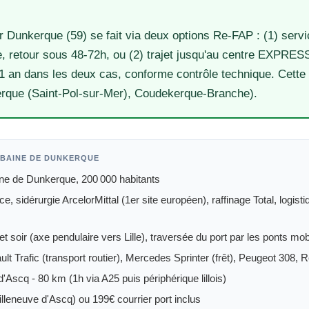
r Dunkerque (59) se fait via deux options Re-FAP : (1) servic
, retour sous 48-72h, ou (2) trajet jusqu'au centre EXPRESS
 1 an dans les deux cas, conforme contrôle technique. Cette
rque (Saint-Pol-sur-Mer), Coudekerque-Branche).
RBAINE DE DUNKERQUE
e de Dunkerque, 200 000 habitants
, sidérurgie ArcelorMittal (1er site européen), raffinage Total, logis
t soir (axe pendulaire vers Lille), traversée du port par les ponts mo
ult Trafic (transport routier), Mercedes Sprinter (frêt), Peugeot 308,
d'Ascq - 80 km (1h via A25 puis périphérique lillois)
leneuve d'Ascq) ou 199€ courrier port inclus