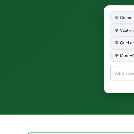
Commen
Vaut-il
Quel es
Mon FAP