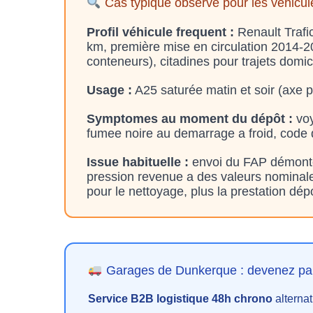
Cas typique observe pour les véhicu
Profil véhicule frequent :
Renault Trafic
km, première mise en circulation 2014-2018
conteneurs), citadines pour trajets domic
Usage :
A25 saturée matin et soir (axe p
Symptomes au moment du dépôt :
voy
fumee noire au demarrage a froid, code
Issue habituelle :
envoi du FAP démonté 
pression revenue a des valeurs nominales
pour le nettoyage, plus la prestation d
Garages de Dunkerque : devenez pa
Service B2B logistique 48h chrono
alternat