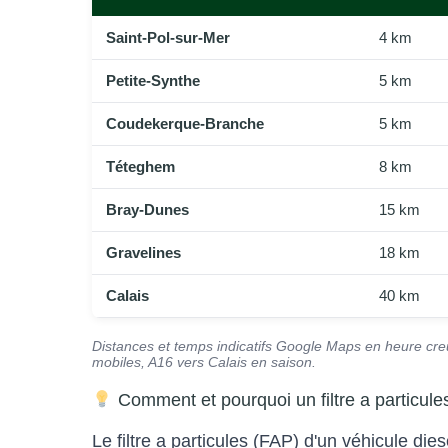
Saint-Pol-sur-Mer
4 km
Petite-Synthe
5 km
Coudekerque-Branche
5 km
Téteghem
8 km
Bray-Dunes
15 km
Gravelines
18 km
Calais
40 km
Distances et temps indicatifs Google Maps en heure creus
mobiles, A16 vers Calais en saison.
Comment et pourquoi un filtre a particule
Le filtre a particules (FAP) d'un véhicule d