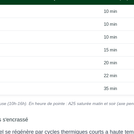
10 min
10 min
10 min
15 min
20 min
22 min
35 min
e (10h-16h). En heure de pointe : A25 saturée matin et soir (axe pendul
s s'encrassé
iesel se régénère par cycles thermiques courts a haute t