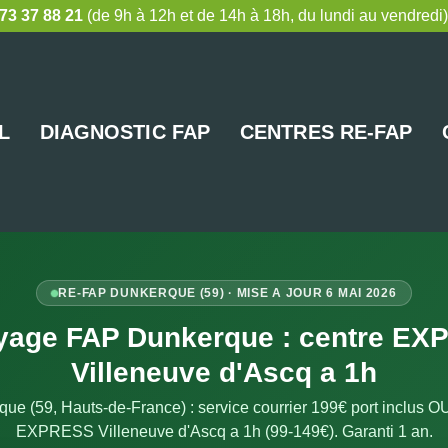
73 37 88 21
(de 9h à 12h et de 14h à 18h, du lundi au vendredi)
L
DIAGNOSTIC FAP
CENTRES RE-FAP
RE-FAP DUNKERQUE (59) · MISE A JOUR 6 MAI 2026
yage FAP Dunkerque : centre E
Villeneuve d'Ascq a 1h
ue (59, Hauts-de-France) : service courrier 199€ port inclus OU 
EXPRESS Villeneuve d'Ascq a 1h (99-149€). Garanti 1 an.