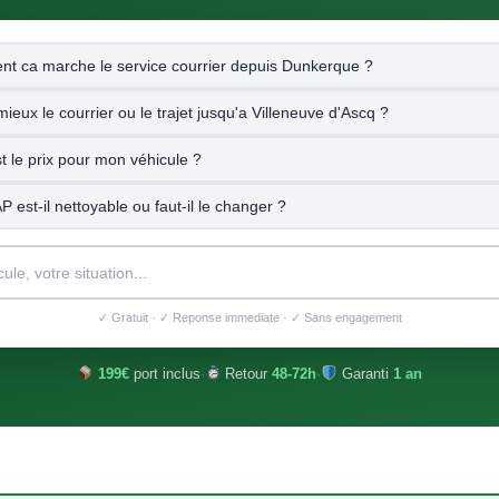
t ca marche le service courrier depuis Dunkerque ?
 mieux le courrier ou le trajet jusqu'a Villeneuve d'Ascq ?
t le prix pour mon véhicule ?
 est-il nettoyable ou faut-il le changer ?
✓ Gratuit · ✓ Reponse immediate · ✓ Sans engagement
199€
port inclus
·
Retour
48-72h
·
Garanti
1 an