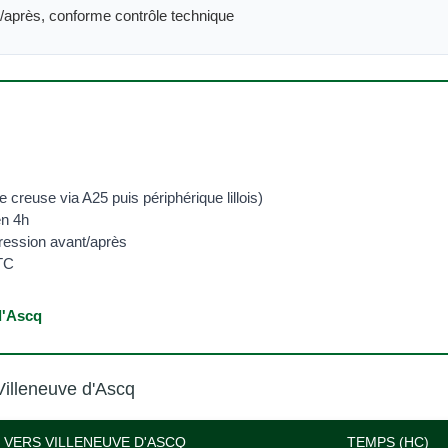
t/après, conforme contrôle technique
creuse via A25 puis périphérique lillois)
en 4h
pression avant/après
TC
d'Ascq
Villeneuve d'Ascq
 VERS VILLENEUVE D'ASCQ
TEMPS (HC)