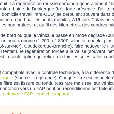
 seuil. La régénération reussie demande generalement 15
é urbaine de Dunkerque (très forte présence d'utilitaires 
ts domicile-travail intra-CUD) se deroulent souvent dans
raversée du port par les ponts mobiles, A16 vers Calais e
s non brulees, et au fil des kilomètres, des cendres mine
 de bord ou que le véhicule passe en mode degrade (puis
 un neuf d'origine (1 200 a 2 800€ selon le modèle, plus
-sur-Mer), Coudekerque-Branche), faire nettoyer le fil
 tenter une régénération forcee à la valise (souvent inef
la seule option qui retire à la fois les suies
et
les cend
 compatible avec le contrôle technique, à la différence d
a route
(source : Legifrance). Chaque filtre est inspecte 
i le filtre est fissure ou fondu (cas rare mais reel sur v
'orientation vers un FAP neuf ou reconditionne est faite i
ge
nettoyage FAP : prix et comparatif
.