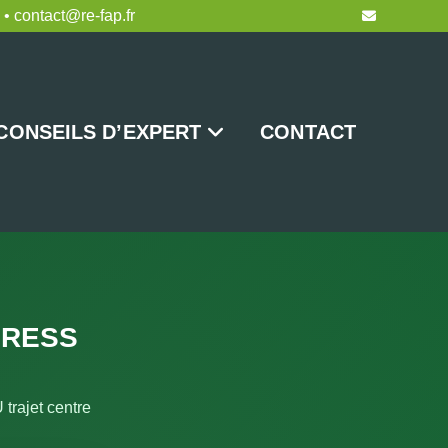
 • contact@re-fap.fr
CONSEILS D’EXPERT
CONTACT
XPRESS
trajet centre