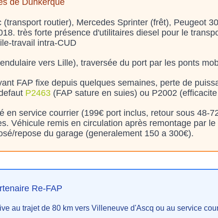
les de Dunkerque
 (transport routier), Mercedes Sprinter (frêt), Peugeot 
. très forte présence d'utilitaires diesel pour le transport
ile-travail intra-CUD
endulaire vers Lille), traversée du port par les ponts mo
ant FAP fixe depuis quelques semaines, perte de puissan
 defaut
P2463
(FAP sature en suies) ou P2002 (efficacite
en service courrier (199€ port inclus, retour sous 48-7
. Véhicule remis en circulation après remontage par le g
éposé/repose du garage (generalement 150 a 300€).
rtenaire Re-FAP
ive au trajet de 80 km vers Villeneuve d'Ascq ou au service cour