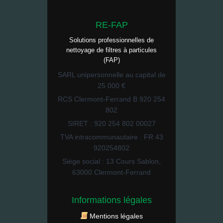
RE-FAP
Solutions professionnelles de
nettoyage de filtres à particules
(FAP)
SARL unipersonnelle au capital de
25 000 €
RCS Clermont-Ferrand B 920 254
802
SIRET : 920 254 802 00027
TVA intracommunautaire : FR 43
920254802
Siège social : 13 Cours Sablon,
63000 Clermont-Ferrand
Informations légales
Mentions légales