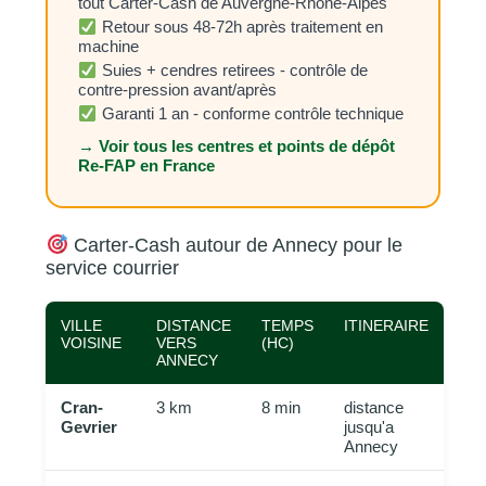
tout Carter-Cash de Auvergne-Rhône-Alpes
Retour sous 48-72h après traitement en
machine
Suies + cendres retirees - contrôle de
contre-pression avant/après
Garanti 1 an - conforme contrôle technique
→ Voir tous les centres et points de dépôt
Re-FAP en France
Carter-Cash autour de Annecy pour le
service courrier
VILLE
DISTANCE
TEMPS
ITINERAIRE
VOISINE
VERS
(HC)
ANNECY
Cran-
3 km
8 min
distance
Gevrier
jusqu'a
Annecy