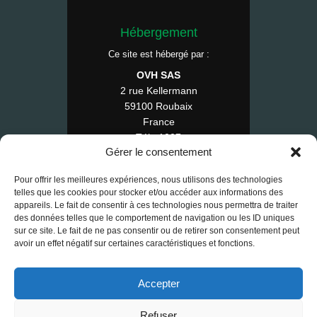
Hébergement
Ce site est hébergé par :
OVH SAS
2 rue Kellermann
59100 Roubaix
France
Tél : 1007
Gérer le consentement
Pour offrir les meilleures expériences, nous utilisons des technologies
telles que les cookies pour stocker et/ou accéder aux informations des
© 2025 RE-FAP — Tous droits réservés.
appareils. Le fait de consentir à ces technologies nous permettra de traiter
des données telles que le comportement de navigation ou les ID uniques
Contact
•
Mentions légales
•
CGV
sur ce site. Le fait de ne pas consentir ou de retirer son consentement peut
•
RGPD
•
Cookies
avoir un effet négatif sur certaines caractéristiques et fonctions.
Accepter
Refuser