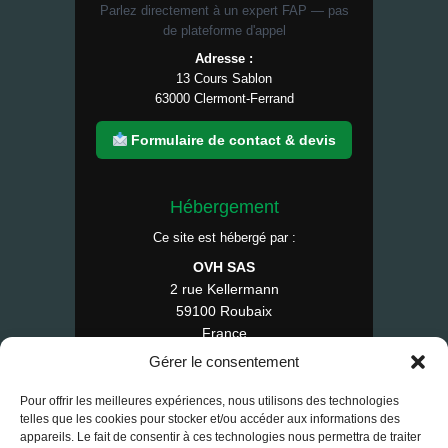
Parlez directement à un expert FAP — pas
de plateforme d'appel
Adresse :
13 Cours Sablon
63000 Clermont-Ferrand
Formulaire de contact & devis
Hébergement
Ce site est hébergé par :
OVH SAS
2 rue Kellermann
59100 Roubaix
France
Tél : 1007
Gérer le consentement
Pour offrir les meilleures expériences, nous utilisons des technologies
telles que les cookies pour stocker et/ou accéder aux informations des
appareils. Le fait de consentir à ces technologies nous permettra de traiter
© 2025 RE-FAP — Tous droits réservés.