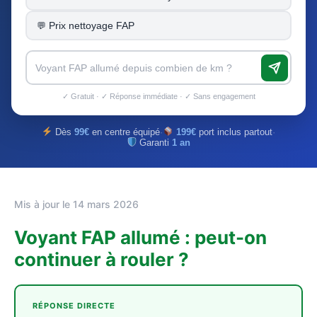
Prix nettoyage FAP
✓ Gratuit · ✓ Réponse immédiate · ✓ Sans engagement
Dès
99€
en centre équipé
·
199€
port inclus partout
·
Garanti
1 an
Mis à jour le 14 mars 2026
Voyant FAP allumé : peut-on
continuer à rouler ?
RÉPONSE DIRECTE