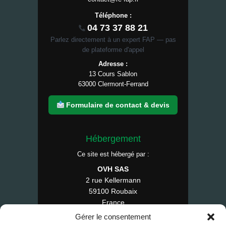
Téléphone :
04 73 37 88 21
Parlez directement à un expert FAP — pas
de plateforme d'appel
Adresse :
13 Cours Sablon
63000 Clermont-Ferrand
Formulaire de contact & devis
Hébergement
Ce site est hébergé par :
OVH SAS
2 rue Kellermann
59100 Roubaix
France
Tél : 1007
Gérer le consentement