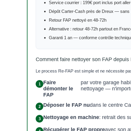
Service courrier : 199€ port inclus port aller
Dépôt Carter-Cash près de Dreux — san
Retour FAP nettoyé en 48-72h
Alternative : retour 48-72h partout en Franc
Garanti 1 an — conforme contrôle techniq
Comment faire nettoyer son FAP depuis
Le process Re-FAP est simple et ne nécessite pa
Faire
par votre garage hab
démonter le
nettoyage — n'importe
FAP
Déposer le FAP nu
dans le centre Car
Nettoyage en machine
: retrait des
Récupérer le FAP propre
avec son at