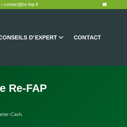
 • contact@re-fap.fr
CONSEILS D’EXPERT
CONTACT
ce Re-FAP
arter-Cash.