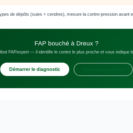
es de dépôts (suies + cendres), mesure la contre-pression avant et ap
FAP bouché à Dreux ?
bot FAPexpert — il identifie le centre le plus proche et vous indique le
Démarrer le diagnostic
Voir tous les centres