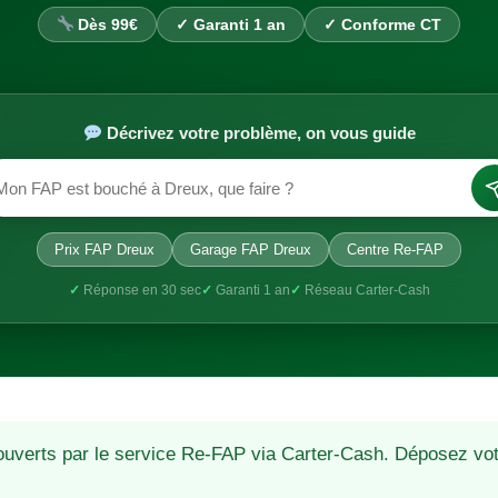
Dès 99€
✓ Garanti 1 an
✓ Conforme CT
Décrivez votre problème, on vous guide
Prix FAP Dreux
Garage FAP Dreux
Centre Re-FAP
✓
Réponse en 30 sec
✓
Garanti 1 an
✓
Réseau Carter-Cash
ouverts par le service Re-FAP via Carter-Cash. Déposez vot