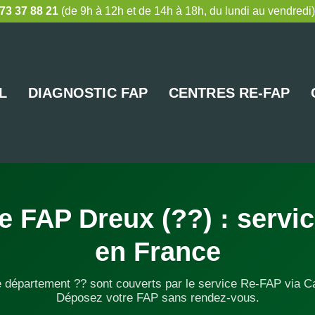
73 37 88 21
(de 9h à 12h et de 14h à 18h, du lundi au vendredi)
L
DIAGNOSTIC FAP
CENTRES RE-FAP
e FAP Dreux (??) : servi
en France
e département ?? sont couverts par le service Re-FAP via C
Déposez votre FAP sans rendez-vous.