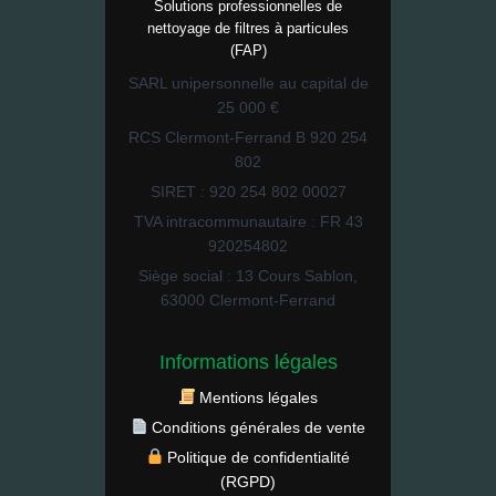
Solutions professionnelles de
nettoyage de filtres à particules
(FAP)
SARL unipersonnelle au capital de
25 000 €
RCS Clermont-Ferrand B 920 254
802
SIRET : 920 254 802 00027
TVA intracommunautaire : FR 43
920254802
Siège social : 13 Cours Sablon,
63000 Clermont-Ferrand
Informations légales
Mentions légales
Conditions générales de vente
Politique de confidentialité
(RGPD)