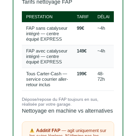
Tarifs nettoyage FAP
PRESTATION
TARIF
DÉLAI
FAP sans catalyseur
99€
~4h
intégré — centre
équipé EXPRESS
FAP avec catalyseur
149€
~4h
intégré — centre
équipé EXPRESS
Tous Carter-Cash —
199€
48-
service courrier aller-
72h
retour inclus
Dépose/repose du FAP toujours en sus,
réalisée par votre garage.
Nettoyage en machine vs alternatives
Additif FAP
— agit uniquement sur
les suies légères. N'élimine pas les