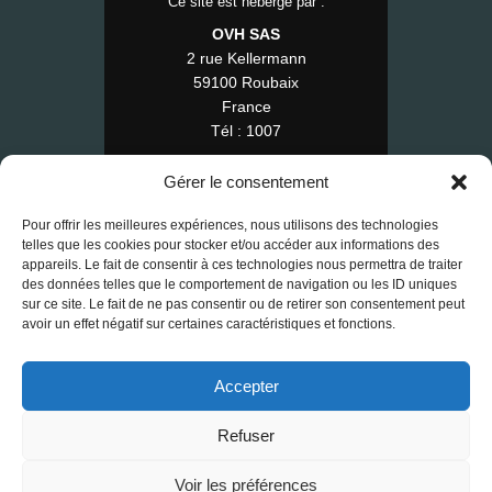
Ce site est hébergé par :
OVH SAS
2 rue Kellermann
59100 Roubaix
France
Tél : 1007
Gérer le consentement
Pour offrir les meilleures expériences, nous utilisons des technologies
© 2025 RE-FAP — Tous droits réservés.
telles que les cookies pour stocker et/ou accéder aux informations des
appareils. Le fait de consentir à ces technologies nous permettra de traiter
Contact
•
Mentions légales
•
CGV
des données telles que le comportement de navigation ou les ID uniques
•
RGPD
•
Cookies
sur ce site. Le fait de ne pas consentir ou de retirer son consentement peut
avoir un effet négatif sur certaines caractéristiques et fonctions.
Accepter
Refuser
Voir les préférences