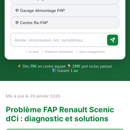
Garage démontage FAP
Centre Re-FAP
✓ Gratuit · ✓ Réponse immédiate · ✓ Sans engagement
Dès
99€
en centre équipé
·
199€
port inclus partout
·
Garanti
1 an
Mis à jour le 29 janvier 2026
Problème FAP Renault Scenic
dCi : diagnostic et solutions