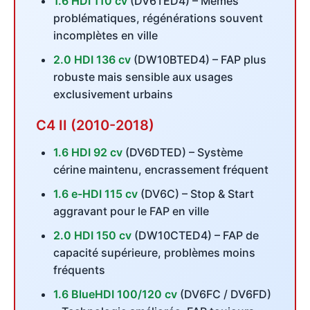
1.6 HDI 110 cv
(DV6TED4) – Mêmes
problématiques, régénérations souvent
incomplètes en ville
2.0 HDI 136 cv
(DW10BTED4) – FAP plus
robuste mais sensible aux usages
exclusivement urbains
C4 II (2010-2018)
1.6 HDI 92 cv
(DV6DTED) – Système
cérine maintenu, encrassement fréquent
1.6 e-HDI 115 cv
(DV6C) – Stop & Start
aggravant pour le FAP en ville
2.0 HDI 150 cv
(DW10CTED4) – FAP de
capacité supérieure, problèmes moins
fréquents
1.6 BlueHDI 100/120 cv
(DV6FC / DV6FD)