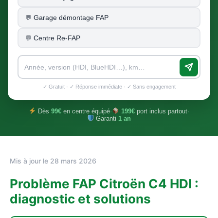
Garage démontage FAP
Centre Re-FAP
✓ Gratuit · ✓ Réponse immédiate · ✓ Sans engagement
Dès
99€
en centre équipé
·
199€
port inclus partout
·
Garanti
1 an
Mis à jour le 28 mars 2026
Problème FAP Citroën C4 HDI :
diagnostic et solutions