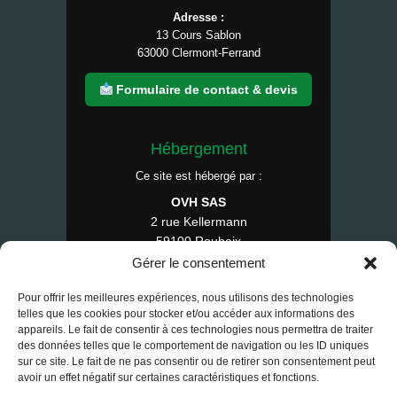
Adresse :
13 Cours Sablon
63000 Clermont-Ferrand
Formulaire de contact & devis
Hébergement
Ce site est hébergé par :
OVH SAS
2 rue Kellermann
59100 Roubaix
France
Gérer le consentement
Tél : 1007
Pour offrir les meilleures expériences, nous utilisons des technologies
telles que les cookies pour stocker et/ou accéder aux informations des
appareils. Le fait de consentir à ces technologies nous permettra de traiter
des données telles que le comportement de navigation ou les ID uniques
© 2025 RE-FAP — Tous droits réservés.
sur ce site. Le fait de ne pas consentir ou de retirer son consentement peut
avoir un effet négatif sur certaines caractéristiques et fonctions.
Contact
•
Mentions légales
•
CGV
•