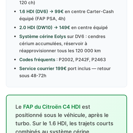
120 ch)
1.6 HDI (DV6) → 99€
en centre Carter-Cash
équipé (FAP PSA, 4h)
2.0 HDI (DW10) → 149€
en centre équipé
Système cérine Eolys
sur DV6 : cendres
cérium accumulées, réservoir à
réapprovisionner tous les 120 000 km
Codes fréquents
: P2002, P242F, P2463
Service courrier 199€
port inclus — retour
sous 48-72h
Le
FAP du Citroën C4 HDI
est
positionné sous le véhicule, après le
turbo. Sur le 1.6 HDI, les trajets courts
combinés au système cérine