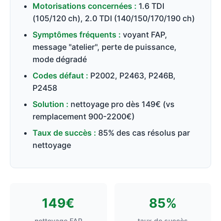
Motorisations concernées :
1.6 TDI
(105/120 ch), 2.0 TDI (140/150/170/190 ch)
Symptômes fréquents :
voyant FAP,
message "atelier", perte de puissance,
mode dégradé
Codes défaut :
P2002, P2463, P246B,
P2458
Solution :
nettoyage pro dès 149€ (vs
remplacement 900-2200€)
Taux de succès :
85% des cas résolus par
nettoyage
149€
85%
nettoyage FAP
taux de succès