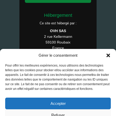
Hébergement
Ce site est hébergé par :
OVH SAS
2 rue Kellermann
59100 Roubaix
France
Tél : 1007
Gérer le consentement
Pour offrir les meilleures expériences, nous utilisons des technologies
telles que les cookies pour stocker et/ou accéder aux informations des
appareils. Le fait de consentir à ces technologies nous permettra de traiter
© 2025 RE-FAP — Tous droits réservés.
des données telles que le comportement de navigation ou les ID uniques
sur ce site. Le fait de ne pas consentir ou de retirer son consentement peut
Contact
•
Mentions légales
•
CGV
•
avoir un effet négatif sur certaines caractéristiques et fonctions.
RGPD
•
Cookies
Accepter
Refuser