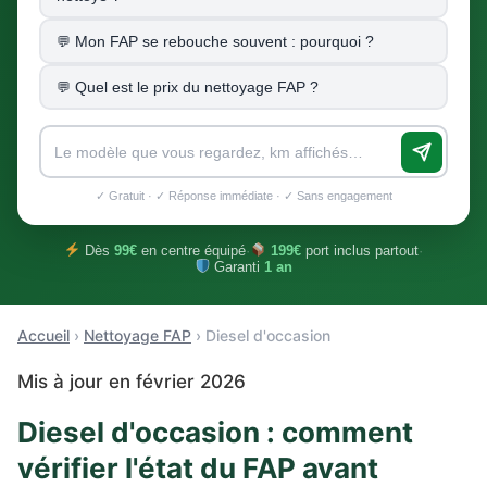
Mon FAP se rebouche souvent : pourquoi ?
Quel est le prix du nettoyage FAP ?
✓ Gratuit · ✓ Réponse immédiate · ✓ Sans engagement
Dès
99€
en centre équipé
·
199€
port inclus partout
·
Garanti
1 an
Accueil
›
Nettoyage FAP
› Diesel d'occasion
Mis à jour en février 2026
Diesel d'occasion : comment
vérifier l'état du FAP avant