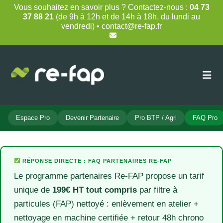
Skip
Vous souhaitez en savoir plus ? Contactez-nous :
04 73
to
37 88 21
(de 9h à 12h et de 14h à 18h, du lundi au
content
vendredi) • contact@re-fap.fr
Espace Pro
Devenir Partenaire
Pro BTP / Agri
FAQ Pro
RÉPONSE DIRECTE : FAQ PARTENAIRES RE-FAP
Le programme partenaires Re-FAP propose un tarif
unique de
199€ HT tout compris
par filtre à
particules (FAP) nettoyé : enlèvement en atelier +
nettoyage en machine certifiée + retour 48h chrono