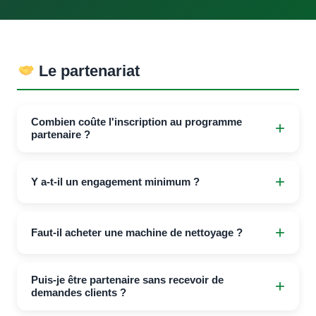
Le partenariat
Combien coûte l'inscription au programme
partenaire ?
L'inscription est totalement gratuite. Vous ne payez que
les nettoyages effectués, au tarif partenaire.
Y a-t-il un engagement minimum ?
Non. Aucun engagement de durée ni de volume. Vous
utilisez le service quand vous en avez besoin.
Faut-il acheter une machine de nettoyage ?
Non. C'est tout l'intérêt du partenariat Re-FAP : vous
Puis-je être partenaire sans recevoir de
utilisez notre technologie sans investir. Vous déposez
demandes clients ?
le FAP, nous le nettoyons.