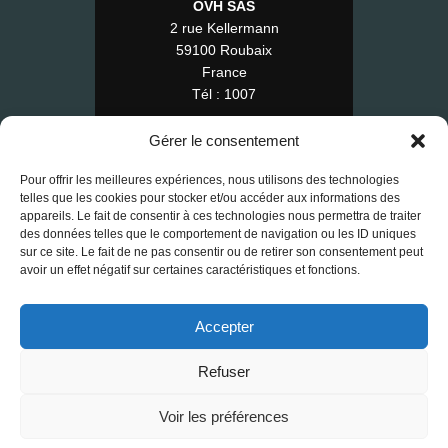
OVH SAS
2 rue Kellermann
59100 Roubaix
France
Tél : 1007
Gérer le consentement
Pour offrir les meilleures expériences, nous utilisons des technologies
© 2025 RE-FAP — Tous droits réservés.
telles que les cookies pour stocker et/ou accéder aux informations des
appareils. Le fait de consentir à ces technologies nous permettra de traiter
Contact
•
Mentions légales
•
CGV
des données telles que le comportement de navigation ou les ID uniques
•
RGPD
•
Cookies
sur ce site. Le fait de ne pas consentir ou de retirer son consentement peut
avoir un effet négatif sur certaines caractéristiques et fonctions.
Accepter
Refuser
Voir les préférences