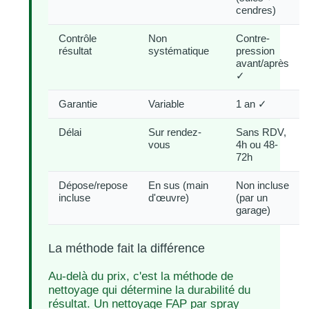
cendres)
Contrôle
Non
Contre-
résultat
systématique
pression
avant/après
✓
Garantie
Variable
1 an ✓
Délai
Sur rendez-
Sans RDV,
vous
4h ou 48-
72h
Dépose/repose
En sus (main
Non incluse
incluse
d'œuvre)
(par un
garage)
La méthode fait la différence
Au-delà du prix, c'est la méthode de
nettoyage qui détermine la durabilité du
résultat. Un nettoyage FAP par spray