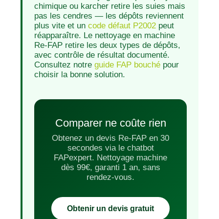
chimique ou karcher retire les suies mais
pas les cendres — les dépôts reviennent
plus vite et un
code défaut P2002
peut
réapparaître. Le nettoyage en machine
Re-FAP retire les deux types de dépôts,
avec contrôle de résultat documenté.
Consultez notre
guide FAP bouché
pour
choisir la bonne solution.
Comparer ne coûte rien
Obtenez un devis Re-FAP en 30
secondes via le chatbot
FAPexpert. Nettoyage machine
dès 99€, garanti 1 an, sans
rendez-vous.
Obtenir un devis gratuit