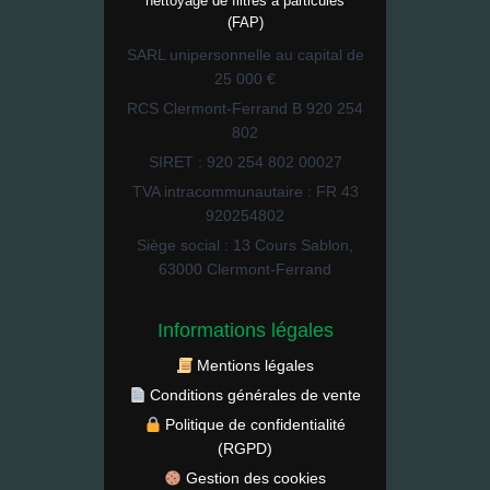
nettoyage de filtres à particules
(FAP)
SARL unipersonnelle au capital de
25 000 €
RCS Clermont-Ferrand B 920 254
802
SIRET : 920 254 802 00027
TVA intracommunautaire : FR 43
920254802
Siège social : 13 Cours Sablon,
63000 Clermont-Ferrand
Informations légales
Mentions légales
Conditions générales de vente
Politique de confidentialité
(RGPD)
Gestion des cookies