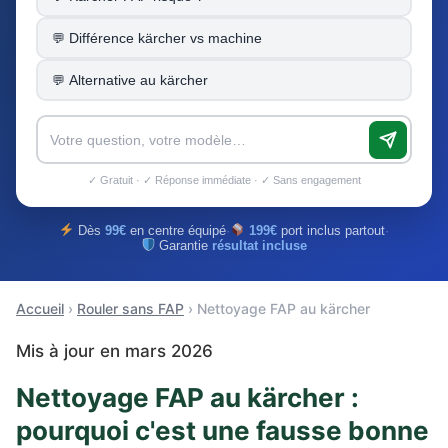
Différence kärcher vs machine
Alternative au kärcher
✓ Gratuit · ✓ Réponse immédiate · ✓ Sans engagement
Dès
99€
en centre équipé
·
199€
port inclus partout
·
Garantie
résultat incluse
Accueil
›
Rouler sans FAP
› Nettoyage FAP au kärcher
Mis à jour en mars 2026
Nettoyage FAP au kärcher :
pourquoi c'est une fausse bonne