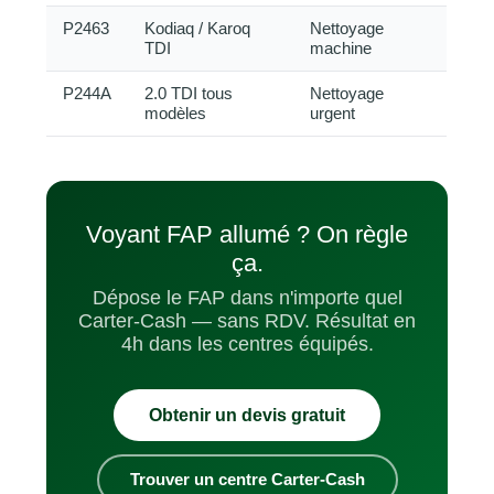
P2463
Kodiaq / Karoq
Nettoyage
TDI
machine
P244A
2.0 TDI tous
Nettoyage
modèles
urgent
Voyant FAP allumé ? On règle
ça.
Dépose le FAP dans n'importe quel
Carter-Cash — sans RDV. Résultat en
4h dans les centres équipés.
Obtenir un devis gratuit
Trouver un centre Carter-Cash